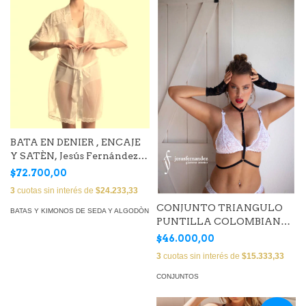
BATA EN DENIER , ENCAJE
Y SATÈN, Jesús Fernández
(ART. BATCOR03)
$72.700,00
3
cuotas sin interés de
$24.233,33
CONJUNTO TRIANGULO
BATAS Y KIMONOS DE SEDA Y ALGODÒN
PUNTILLA COLOMBIANA
(Art. EPLSTT01)
$46.000,00
3
cuotas sin interés de
$15.333,33
CONJUNTOS