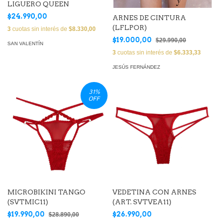
LIGUERO QUEEN
$24.990,00
ARNES DE CINTURA
(LFLPOR)
3
cuotas sin interés de
$8.330,00
$19.000,00
$29.990,00
SAN VALENTÍN
3
cuotas sin interés de
$6.333,33
JESÚS FERNÁNDEZ
31
%
OFF
MICROBIKINI TANGO
VEDETINA CON ARNES
(SVTMIC11)
(ART. SVTVEA11)
$19.990,00
$26.990,00
$28.890,00