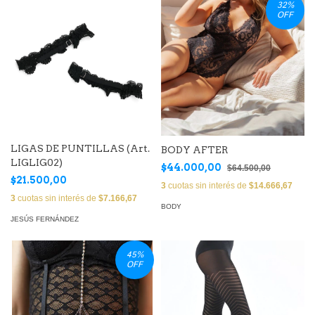
32
%
OFF
LIGAS DE PUNTILLAS (Art.
BODY AFTER
LIGLIG02)
$44.000,00
$64.500,00
$21.500,00
3
cuotas sin interés de
$14.666,67
3
cuotas sin interés de
$7.166,67
BODY
JESÚS FERNÁNDEZ
45
%
OFF