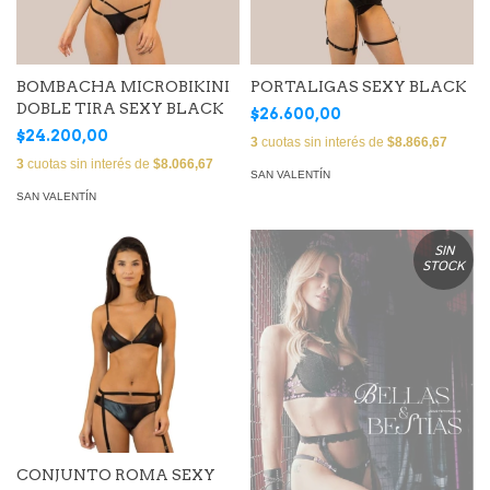
BOMBACHA MICROBIKINI
PORTALIGAS SEXY BLACK
DOBLE TIRA SEXY BLACK
$26.600,00
$24.200,00
3
cuotas sin interés de
$8.866,67
3
cuotas sin interés de
$8.066,67
SAN VALENTÍN
SAN VALENTÍN
SIN
STOCK
CONJUNTO ROMA SEXY