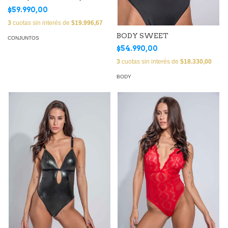
$59.990,00
3
cuotas sin interés de
$19.996,67
BODY SWEET
CONJUNTOS
$54.990,00
3
cuotas sin interés de
$18.330,00
BODY