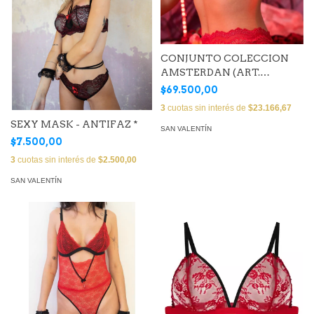
CONJUNTO COLECCION
AMSTERDAN (ART.
AMSSTR98+AMSHIL98)
$69.500,00
3
cuotas sin interés de
$23.166,67
SEXY MASK - ANTIFAZ *
SAN VALENTÍN
$7.500,00
3
cuotas sin interés de
$2.500,00
SAN VALENTÍN