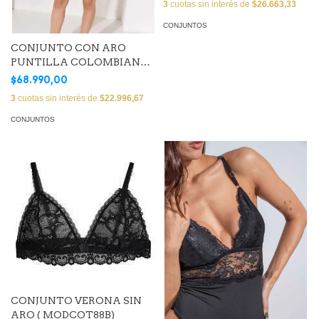
3
cuotas sin interés de
$26.663,33
CONJUNTOS
CONJUNTO CON ARO
PUNTILLA COLOMBIANA
(Art. EMMASTR02)
$68.990,00
3
cuotas sin interés de
$22.996,67
CONJUNTOS
CONJUNTO VERONA SIN
ARO ( MODCOT88B)