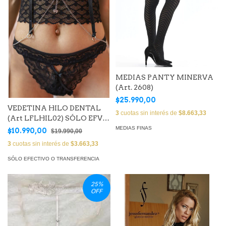
MEDIAS PANTY MINERVA
(Art. 2608)
$25.990,00
VEDETINA HILO DENTAL
3
cuotas sin interés de
$8.663,33
(Art LFLHIL02) SÓLO EFVO
O TRANSFERENCIA
MEDIAS FINAS
$10.990,00
$19.990,00
3
cuotas sin interés de
$3.663,33
SÓLO EFECTIVO O TRANSFERENCIA
25
%
OFF