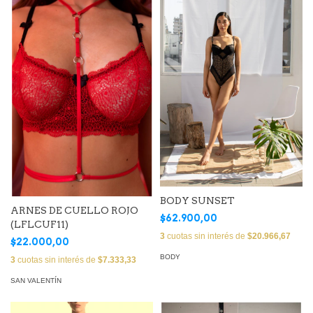
BODY SUNSET
ARNES DE CUELLO ROJO
$62.900,00
(LFLCUF11)
3
cuotas sin interés de
$20.966,67
$22.000,00
BODY
3
cuotas sin interés de
$7.333,33
SAN VALENTÍN