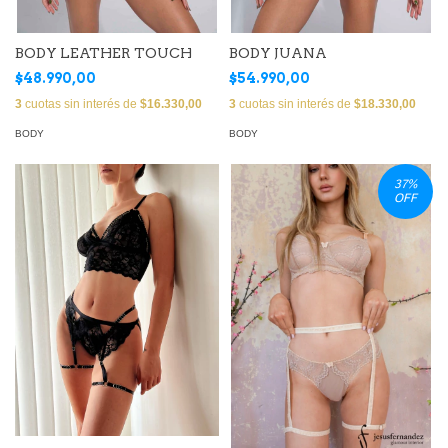
BODY LEATHER TOUCH
BODY JUANA
$48.990,00
$54.990,00
3
cuotas sin interés de
$16.330,00
3
cuotas sin interés de
$18.330,00
BODY
BODY
37
%
OFF