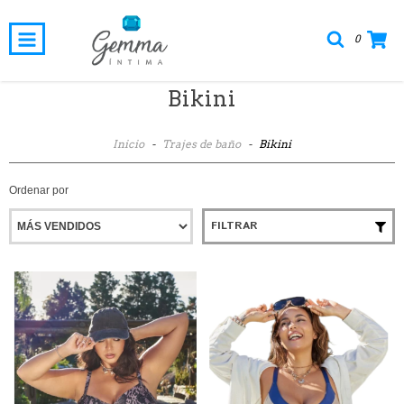
0
Bikini
Inicio
-
Trajes de baño
-
Bikini
Ordenar por
FILTRAR