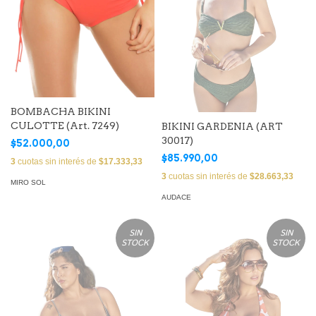
BOMBACHA BIKINI
CULOTTE (Art. 7249)
BIKINI GARDENIA (ART
30017)
$52.000,00
$85.990,00
3
cuotas sin interés de
$17.333,33
3
cuotas sin interés de
$28.663,33
MIRO SOL
AUDACE
SIN
SIN
STOCK
STOCK