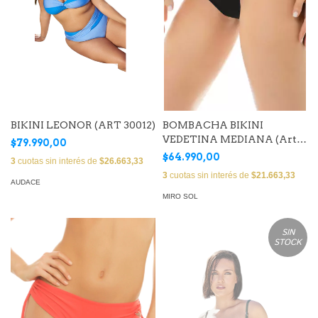
BIKINI LEONOR (ART 30012)
BOMBACHA BIKINI
VEDETINA MEDIANA (Art.
$79.990,00
7255)
$64.990,00
3
cuotas sin interés de
$26.663,33
3
cuotas sin interés de
$21.663,33
AUDACE
MIRO SOL
SIN
STOCK