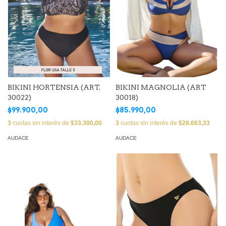
BIKINI HORTENSIA (ART.
BIKINI MAGNOLIA (ART
30022)
30018)
$99.900,00
$85.990,00
3
cuotas sin interés de
$33.300,00
3
cuotas sin interés de
$28.663,33
AUDACE
AUDACE