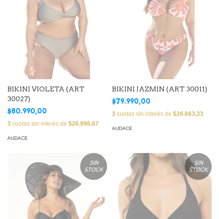
BIKINI VIOLETA (ART
BIKINI JAZMIN (ART 30011)
30027)
$79.990,00
$80.990,00
3
cuotas sin interés de
$26.663,33
3
cuotas sin interés de
$26.996,67
AUDACE
AUDACE
SIN
SIN
STOCK
STOCK