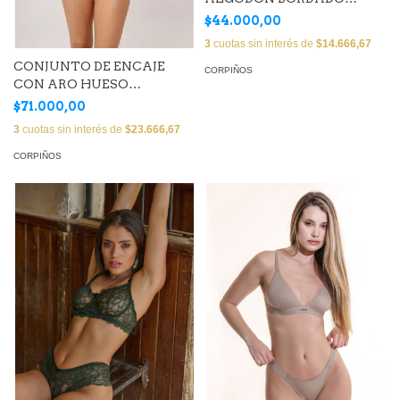
(ALGCOT54)
$44.000,00
3
cuotas sin interés de
$14.666,67
CONJUNTO DE ENCAJE
CORPIÑOS
CON ARO HUESO
(EMASTR03) (EMAMIC03)
$71.000,00
3
cuotas sin interés de
$23.666,67
CORPIÑOS