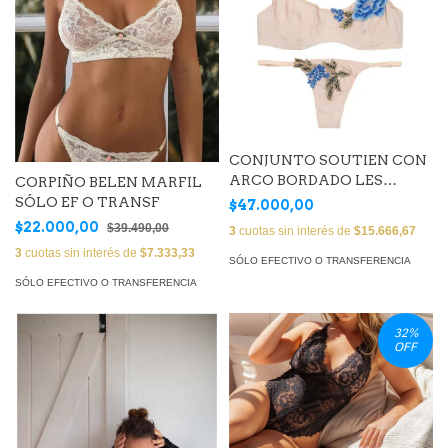
CONJUNTO SOUTIEN CON
ARCO BORDADO LES
CORPIÑO BELEN MARFIL
FLEURS (Art. BORSET17 )
SÓLO EF O TRANSF
$47.000,00
$22.000,00
$39.490,00
3
cuotas sin interés de
$15.666,67
3
cuotas sin interés de
$7.333,33
SÓLO EFECTIVO O TRANSFERENCIA
SÓLO EFECTIVO O TRANSFERENCIA
32
%
OFF