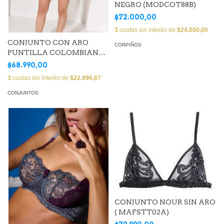
NEGRO (MODCOT88B)
$72.000,00
3
cuotas sin interés de
$24.000,00
CONJUNTO CON ARO
CORPIÑOS
PUNTILLA COLOMBIANA
(Art. EMMASTR02)
$68.990,00
3
cuotas sin interés de
$22.996,67
CONJUNTOS
CONJUNTO NOUR SIN ARO
( MAFSTT02A)