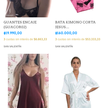
GUANTES ENCAJE
BATA KIMONO CORTA
(GUACOR02)
JESUS
FERNANDEZ(JFBATA23)
$19.990,00
$160.000,00
3
cuotas sin interés de
$6.663,33
3
cuotas sin interés de
$53.333,33
SAN VALENTÍN
SAN VALENTÍN