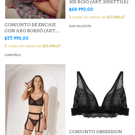
305 ROJO (ART. 305STT11A)
$68.990,00
3
cuotas sin interés de
$22.996,67
CONJUNTO DE ENCAJE
SAN VALENTÍN
CON ARO BORDÓ (ART.
LFLSTR15A)
$77.990,00
3
cuotas sin interés de
$25.996,67
CORPIÑOS
CONJUNTO OBSESSION