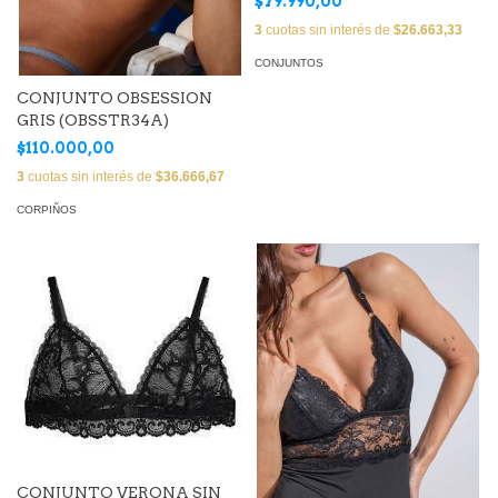
$79.990,00
3
cuotas sin interés de
$26.663,33
CONJUNTOS
CONJUNTO OBSESSION
GRIS (OBSSTR34A)
$110.000,00
3
cuotas sin interés de
$36.666,67
CORPIÑOS
CONJUNTO VERONA SIN