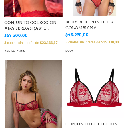
BODY ROJO PUNTILLA
CONJUNTO COLECCION
COLOMBIANA
AMSTERDAN (ART.
(LUPBDY11A)
AMSSTR98+AMSHIL98)
$45.990,00
$69.500,00
3
cuotas sin interés de
$15.330,00
3
cuotas sin interés de
$23.166,67
BODY
SAN VALENTÍN
CONJUNTO COLECCION