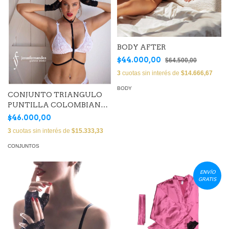
BODY AFTER
$44.000,00
$64.500,00
3
cuotas sin interés de
$14.666,67
BODY
CONJUNTO TRIANGULO
PUNTILLA COLOMBIANA
(Art. EPLSTT01)
$46.000,00
3
cuotas sin interés de
$15.333,33
CONJUNTOS
ENVÍO
GRATIS