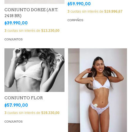
NEGRA
$59.990,00
CONJUNTO DOREE (ART.
3
cuotas sin interés de
$19.996,67
2418 BR)
CORPIÑOS
$39.990,00
3
cuotas sin interés de
$13.330,00
CONJUNTOS
CONJUNTO FLOR
$57.990,00
3
cuotas sin interés de
$19.330,00
CONJUNTOS