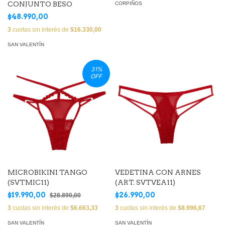
CONJUNTO BESO
CORPIÑOS
$48.990,00
3
cuotas sin interés de
$16.330,00
SAN VALENTÍN
31
%
OFF
MICROBIKINI TANGO
VEDETINA CON ARNES
(SVTMIC11)
(ART. SVTVEA11)
$19.990,00
$26.990,00
$28.890,00
3
cuotas sin interés de
$6.663,33
3
cuotas sin interés de
$8.996,67
SAN VALENTÍN
SAN VALENTÍN