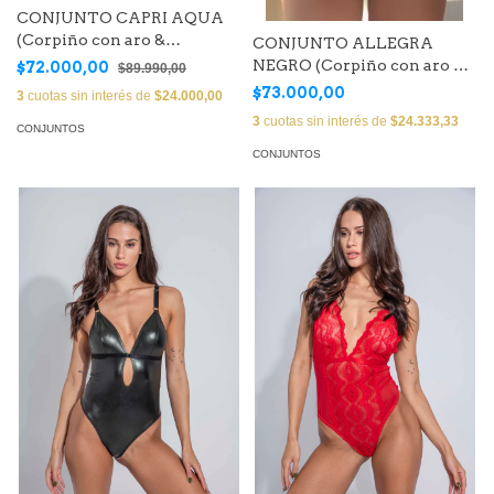
CONJUNTO CAPRI AQUA
(Corpiño con aro &
CONJUNTO ALLEGRA
Bombacha Less)
NEGRO (Corpiño con aro &
$72.000,00
$89.990,00
Bombacha Less)
$73.000,00
3
cuotas sin interés de
$24.000,00
3
cuotas sin interés de
$24.333,33
CONJUNTOS
CONJUNTOS