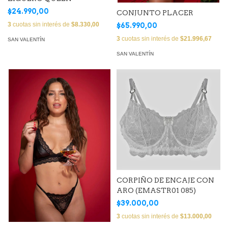
$24.990,00
CONJUNTO PLACER
3
cuotas sin interés de
$8.330,00
$65.990,00
3
cuotas sin interés de
$21.996,67
SAN VALENTÍN
SAN VALENTÍN
CORPIÑO DE ENCAJE CON
ARO (EMASTR01 085)
$39.000,00
3
cuotas sin interés de
$13.000,00