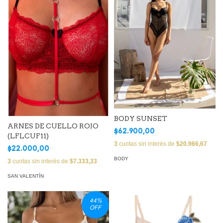
BODY SUNSET
ARNES DE CUELLO ROJO
$62.900,00
(LFLCUF11)
3
cuotas sin interés de
$20.966,67
$22.000,00
BODY
3
cuotas sin interés de
$7.333,33
SAN VALENTÍN
44
%
OFF