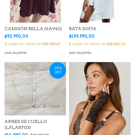
CAMISÒN BELLA (SA940)
BATA SOFIA
$92.990,00
$139.990,00
3
cuotas sin interés de
$30.996,67
3
cuotas sin interés de
$46.663,33
SAN VALENTÍN
SAN VALENTÍN
25
%
OFF
ARNES DE CUELLO
(LFLARF03)