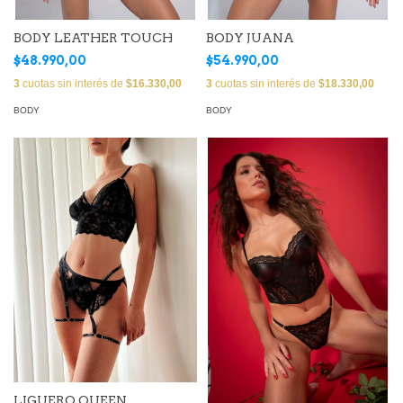
BODY LEATHER TOUCH
BODY JUANA
$48.990,00
$54.990,00
3
cuotas sin interés de
$16.330,00
3
cuotas sin interés de
$18.330,00
BODY
BODY
LIGUERO QUEEN