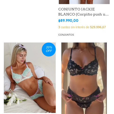
CONJUNTO JACKIE
BLANCO (Corpiño push up
con aro & Bombacha Less)
$89.990,00
3
cuotas sin interés de
$29.996,67
CONJUNTOS
20
%
OFF