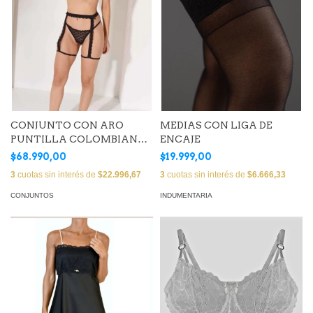
CONJUNTO CON ARO
MEDIAS CON LIGA DE
PUNTILLA COLOMBIANA
ENCAJE
(Art. EMMASTR02)
$68.990,00
$19.999,00
3
cuotas sin interés de
$22.996,67
3
cuotas sin interés de
$6.666,33
CONJUNTOS
INDUMENTARIA