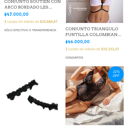
CONJUNTO SOUTIEN CON
ARCO BORDADO LES
FLEURS (Art. BORSET17 )
$47.000,00
3
cuotas sin interés de
$15.666,67
CONJUNTO TRIANGULO
SÓLO EFECTIVO O TRANSFERENCIA
PUNTILLA COLOMBIANA
(Art. EPLSTT01)
$46.000,00
3
cuotas sin interés de
$15.333,33
CONJUNTOS
32
%
OFF