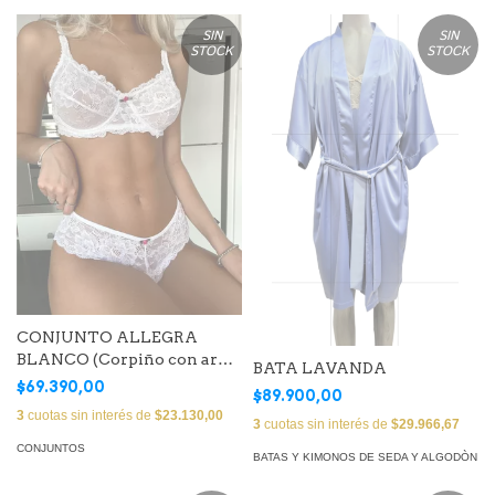
SIN
SIN
STOCK
STOCK
CONJUNTO ALLEGRA
BLANCO (Corpiño con aro &
BATA LAVANDA
Bombacha Less)
$69.390,00
$89.900,00
3
cuotas sin interés de
$23.130,00
3
cuotas sin interés de
$29.966,67
CONJUNTOS
BATAS Y KIMONOS DE SEDA Y ALGODÒN