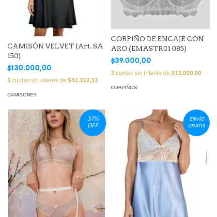
CORPIÑO DE ENCAJE CON
CAMISÓN VELVET (Art. SA
ARO (EMASTR01 085)
150)
$39.000,00
$130.000,00
3
cuotas sin interés de
$13.000,00
3
cuotas sin interés de
$43.333,33
CORPIÑOS
CAMISONES
37
%
ENVÍO
OFF
GRATIS