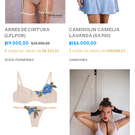
ARNES DE CINTURA
CAMISOLIN CAMELIA
(LFLPOR)
LAVANDA (SA700)
$19.000,00
$146.000,00
$29.990,00
3
cuotas sin interés de
$6.333,33
3
cuotas sin interés de
$48.666,67
JESÚS FERNÁNDEZ
CAMISONES