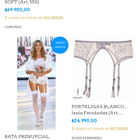
SOFT (Art. 550)
$69.900,00
3
cuotas sin interés de
$23.300,00
CORPIÑOS
ENVÍO
GRATIS
PORTALIGAS BLANCO ,
Jesús Fernández (Art.
EMAPLI01)
$24.990,00
3
cuotas sin interés de
$8.330,00
BATA PRENUPCIAL
JESÚS FERNÁNDEZ