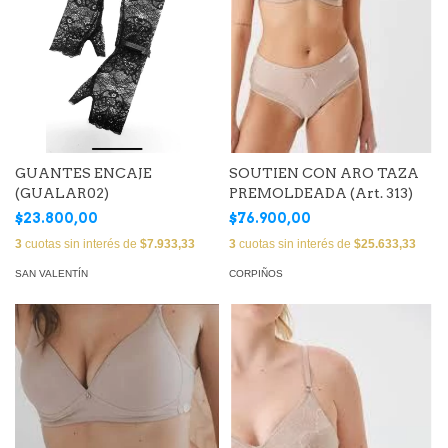
GUANTES ENCAJE
SOUTIEN CON ARO TAZA
(GUALAR02)
PREMOLDEADA (Art. 313)
$23.800,00
$76.900,00
3
cuotas sin interés de
$7.933,33
3
cuotas sin interés de
$25.633,33
SAN VALENTÍN
CORPIÑOS