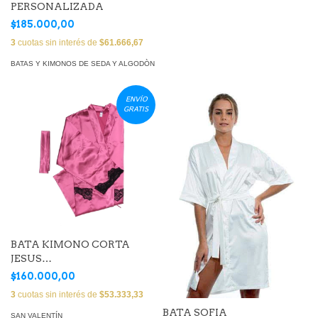
PERSONALIZADA
$185.000,00
3
cuotas sin interés de
$61.666,67
BATAS Y KIMONOS DE SEDA Y ALGODÒN
ENVÍO
GRATIS
BATA KIMONO CORTA
JESUS
FERNANDEZ(JFBATA23)
$160.000,00
3
cuotas sin interés de
$53.333,33
BATA SOFIA
SAN VALENTÍN