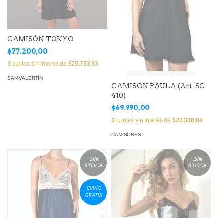
CAMISÒN TOKYO
$77.200,00
3
cuotas sin interés de
$25.733,33
SAN VALENTÍN
CAMISON PAULA (Art. SC
410)
$69.990,00
3
cuotas sin interés de
$23.330,00
CAMISONES
SIN
SIN
STOCK
STOCK
ENVÍO
GRATIS