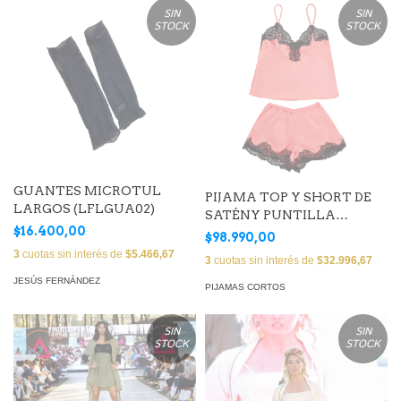
SIN
SIN
STOCK
STOCK
GUANTES MICROTUL
PIJAMA TOP Y SHORT DE
LARGOS (LFLGUA02)
SATÉNY PUNTILLA
$16.400,00
(JFMUSH79)
$98.990,00
3
cuotas sin interés de
$5.466,67
3
cuotas sin interés de
$32.996,67
JESÚS FERNÁNDEZ
PIJAMAS CORTOS
SIN
SIN
STOCK
STOCK