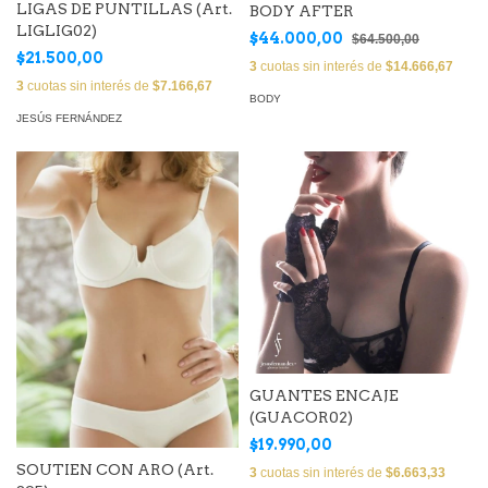
LIGAS DE PUNTILLAS (Art.
BODY AFTER
LIGLIG02)
$44.000,00
$64.500,00
$21.500,00
3
cuotas sin interés de
$14.666,67
3
cuotas sin interés de
$7.166,67
BODY
JESÚS FERNÁNDEZ
GUANTES ENCAJE
(GUACOR02)
$19.990,00
SOUTIEN CON ARO (Art.
3
cuotas sin interés de
$6.663,33