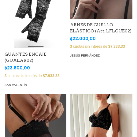
ARNES DE CUELLO
ELÁSTICO (Art. LFLCUE02)
$22.000,00
3
cuotas sin interés de
$7.333,33
GUANTES ENCAJE
JESÚS FERNÁNDEZ
(GUALAR02)
$23.800,00
3
cuotas sin interés de
$7.933,33
SAN VALENTÍN