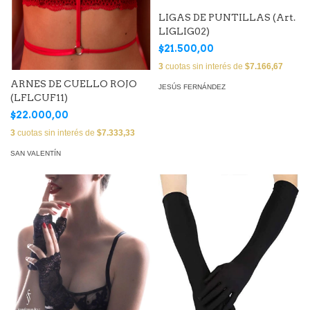
LIGAS DE PUNTILLAS (Art.
LIGLIG02)
$21.500,00
3
cuotas sin interés de
$7.166,67
ARNES DE CUELLO ROJO
JESÚS FERNÁNDEZ
(LFLCUF11)
$22.000,00
3
cuotas sin interés de
$7.333,33
SAN VALENTÍN