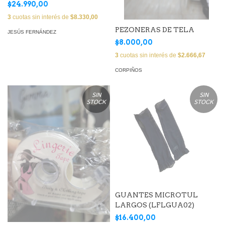
EMAPLI01)
$24.990,00
3
cuotas sin interés de
$8.330,00
PEZONERAS DE TELA
JESÚS FERNÁNDEZ
$8.000,00
3
cuotas sin interés de
$2.666,67
CORPIÑOS
SIN
SIN
STOCK
STOCK
GUANTES MICROTUL
LARGOS (LFLGUA02)
$16.400,00