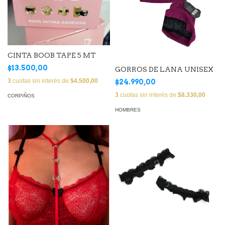
CINTA BOOB TAPE 5 MT
$13.500,00
GORROS DE LANA UNISEX
3
cuotas sin interés de
$4.500,00
$24.990,00
3
cuotas sin interés de
$8.330,00
CORPIÑOS
HOMBRES