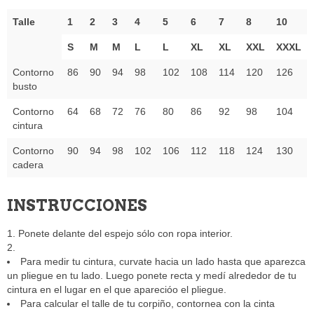
Talle
1
2
3
4
5
6
7
8
10
S
M
M
L
L
XL
XL
XXL
XXXL
Contorno
86
90
94
98
102
108
114
120
126
busto
Contorno
64
68
72
76
80
86
92
98
104
cintura
Contorno
90
94
98
102
106
112
118
124
130
cadera
INSTRUCCIONES
Ponete delante del espejo sólo con ropa interior.
Para medir tu cintura, curvate hacia un lado hasta que aparezca
un pliegue en tu lado. Luego ponete recta y medí alrededor de tu
cintura en el lugar en el que aparecióo el pliegue.
Para calcular el talle de tu corpiño, contornea con la cinta