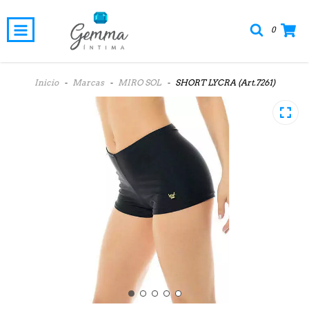
0
Inicio
-
Marcas
-
MIRO SOL
-
SHORT LYCRA (Art.7261)