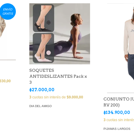
ENVÍO
GRATIS
SOQUETES
ANTIDESLIZANTES Pack x
330,00
3
$27.000,00
3
cuotas sin interés de
$9.000,00
CONJUNTO JU
RV 200)
DIA DEL AMIGO
$134.900,00
3
cuotas sin inter
PIJAMAS LARGOS