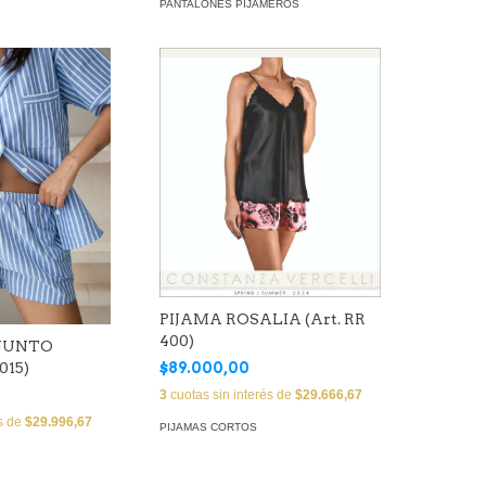
PANTALONES PIJAMEROS
PIJAMA ROSALIA (Art. RR
400)
JUNTO
015)
$89.000,00
3
cuotas sin interés de
$29.666,67
és de
$29.996,67
PIJAMAS CORTOS