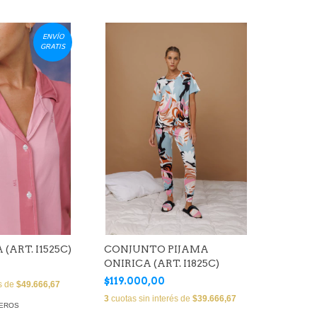
ENVÍO
GRATIS
(ART. I1525C)
CONJUNTO PIJAMA
ONIRICA (ART. I1825C)
$119.000,00
és de
$49.666,67
3
cuotas sin interés de
$39.666,67
MEROS