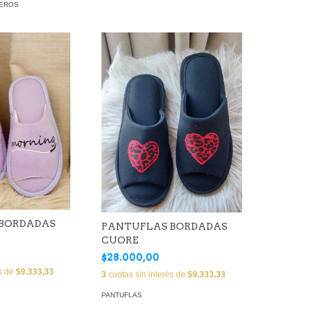
MEROS
 BORDADAS
PANTUFLAS BORDADAS
CUORE
$28.000,00
és de
$9.333,33
3
cuotas sin interés de
$9.333,33
PANTUFLAS