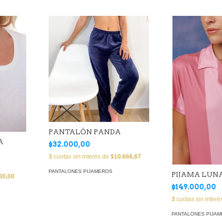
PANTALÓN PANDA
A
$32.000,00
3
cuotas sin interés de
$10.666,67
PANTALONES PIJAMEROS
PIJAMA LUNA 
30,00
$149.000,00
3
cuotas sin inter
PANTALONES PIJA