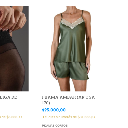
LIGA DE
PIJAMA AMBAR (ART. SA
170)
$95.000,00
és de
$6.666,33
3
cuotas sin interés de
$31.666,67
PIJAMAS CORTOS