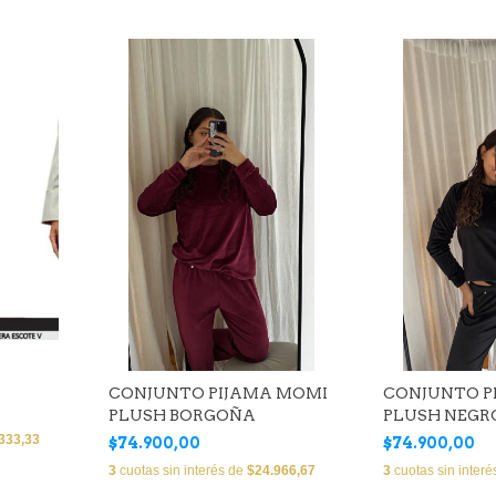
)
CONJUNTO PIJAMA MOMI
CONJUNTO P
PLUSH BORGOÑA
PLUSH NEGR
333,33
$74.900,00
$74.900,00
3
cuotas sin interés de
$24.966,67
3
cuotas sin inter