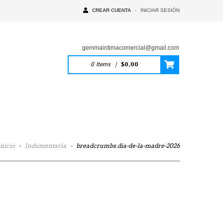
CREAR CUENTA
-
INICIAR SESIÓN
gemmaintimacomercial@gmail.com
0
Items
|
$0,00
Inicio
-
Indumentaria
-
breadcrumbs.dia-de-la-madre-2026