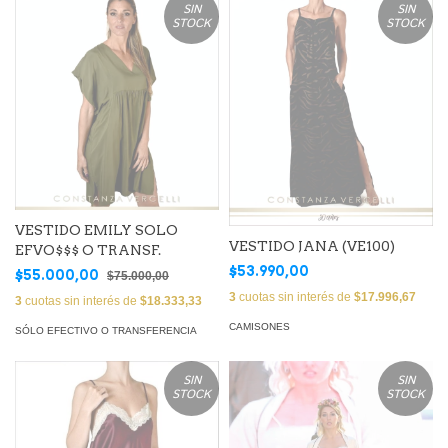
SIN
SIN
STOCK
STOCK
VESTIDO EMILY SOLO
VESTIDO JANA (VE100)
EFVO$$$ O TRANSF.
$53.990,00
$55.000,00
$75.000,00
3
cuotas sin interés de
$17.996,67
3
cuotas sin interés de
$18.333,33
CAMISONES
SÓLO EFECTIVO O TRANSFERENCIA
SIN
SIN
STOCK
STOCK