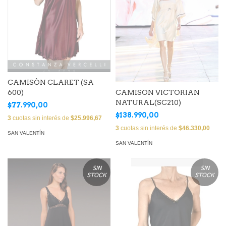
CAMISÒN CLARET (SA
600)
CAMISON VICTORIAN
NATURAL(SC210)
$77.990,00
$138.990,00
3
cuotas sin interés de
$25.996,67
3
cuotas sin interés de
$46.330,00
SAN VALENTÍN
SAN VALENTÍN
SIN
SIN
STOCK
STOCK