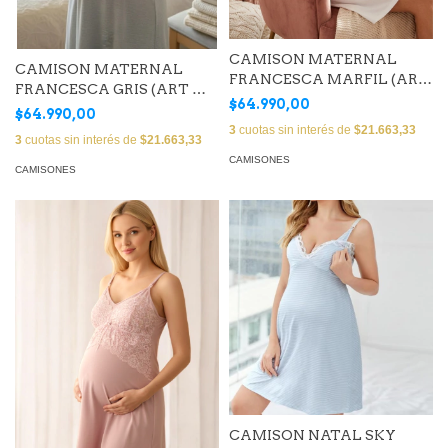
CAMISON MATERNAL
CAMISON MATERNAL
FRANCESCA MARFIL (ART
FRANCESCA GRIS (ART MC
MC 705)
$64.990,00
705)
$64.990,00
3
cuotas sin interés de
$21.663,33
3
cuotas sin interés de
$21.663,33
CAMISONES
CAMISONES
CAMISON NATAL SKY