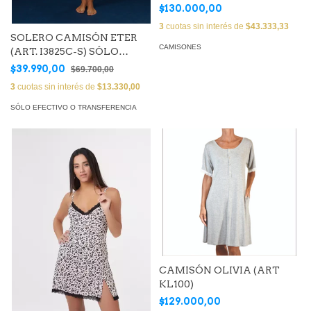
$130.000,00
3
cuotas sin interés de
$43.333,33
SOLERO CAMISÓN ETER
CAMISONES
(ART. I3825C-S) SÓLO
EFECTIVO O
$39.990,00
$69.700,00
TRANSFERENCIA
3
cuotas sin interés de
$13.330,00
SÓLO EFECTIVO O TRANSFERENCIA
CAMISÓN OLIVIA (ART
KL100)
$129.000,00