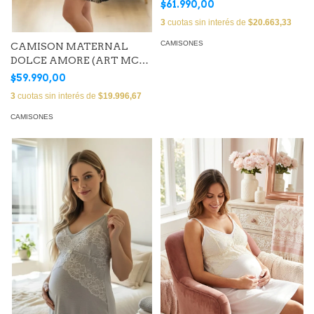
MC 706)
$61.990,00
3
cuotas sin interés de
$20.663,33
CAMISONES
CAMISON MATERNAL
DOLCE AMORE (ART MC
851)
$59.990,00
3
cuotas sin interés de
$19.996,67
CAMISONES