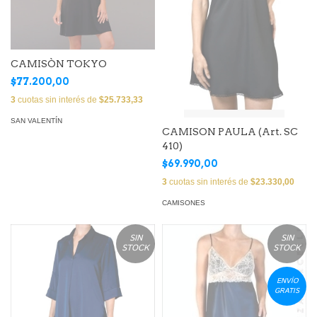
CAMISÒN TOKYO
$77.200,00
3
cuotas sin interés de
$25.733,33
SAN VALENTÍN
CAMISON PAULA (Art. SC
410)
$69.990,00
3
cuotas sin interés de
$23.330,00
CAMISONES
SIN
SIN
STOCK
STOCK
ENVÍO
GRATIS