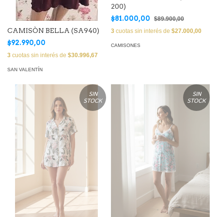
200)
$81.000,00
$89.900,00
CAMISÒN BELLA (SA940)
3
cuotas sin interés de
$27.000,00
$92.990,00
CAMISONES
3
cuotas sin interés de
$30.996,67
SAN VALENTÍN
SIN
SIN
STOCK
STOCK