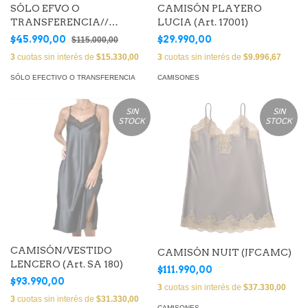
SÓLO EFVO O
CAMISÓN PLAYERO
TRANSFERENCIA//
LUCIA (Art. 17001)
CAMISÓN REMERÒN
$45.990,00
$29.990,00
$115.000,00
CÓSMICA CELESTE (ART.
3
cuotas sin interés de
$15.330,00
3
cuotas sin interés de
$9.996,67
I1025C )
SÓLO EFECTIVO O TRANSFERENCIA
CAMISONES
SIN
SIN
STOCK
STOCK
CAMISÓN/VESTIDO
CAMISÓN NUIT (JFCAMC)
LENCERO (Art. SA 180)
$111.990,00
$93.990,00
3
cuotas sin interés de
$37.330,00
3
cuotas sin interés de
$31.330,00
CAMISONES