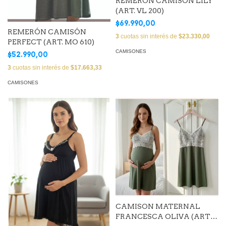
REMERÓN CAMISÓN LILY
(ART. VL 200)
$69.990,00
REMERÓN CAMISÓN
3
cuotas sin interés de
$23.330,00
PERFECT (ART. MO 610)
CAMISONES
$52.990,00
3
cuotas sin interés de
$17.663,33
CAMISONES
CAMISON MATERNAL
FRANCESCA OLIVA (ART