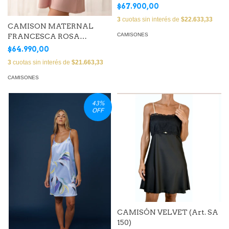
$67.900,00
3
cuotas sin interés de
$22.633,33
CAMISON MATERNAL
CAMISONES
FRANCESCA ROSA
VINTAGE (ART MC 705)
$64.990,00
3
cuotas sin interés de
$21.663,33
CAMISONES
43
%
OFF
CAMISÓN VELVET (Art. SA
150)