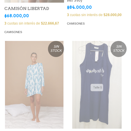
$84.000,00
CAMISÓN LIBERTAD
3
cuotas sin interés de
$28.000,00
$68.000,00
3
cuotas sin interés de
$22.666,67
CAMISONES
CAMISONES
SIN
SIN
STOCK
STOCK