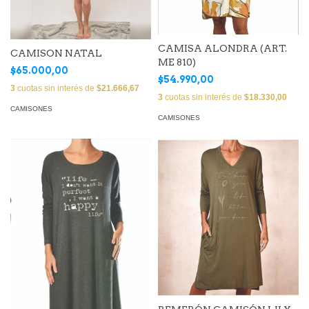
CAMISA ALONDRA (ART.
CAMISON NATAL
ME 810)
$65.000,00
$54.990,00
3
cuotas sin interés de
$21.666,67
3
cuotas sin interés de
$18.330,00
CAMISONES
CAMISONES