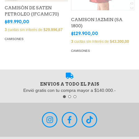
CAMISÒN DE SATEN
PETROLEO (JFCAMC70)
CAMISON JAZMIN (SA
$89.990,00
1800)
3
cuotas sin interés de
$29.996,67
$129.900,00
CAMISONES
3
cuotas sin interés de
$43.300,00
CAMISONES
ENVIOS A TODO EL PAIS
Envió gratis con tu compra mayor a $140.000.-